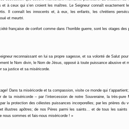
 et à ceux qui s’en croient les maîtres. Le Seigneur connaît exactement le
s. Il connaît les innocents et, à eux, les enfants, les chrétiens perséc
foué et meurtri.
iété française de confort comme dans l’horrible guerre, sont les otages des 
Seigneur reconnaissant en lui sa propre sagesse, et sa volonté de Salut pou
alement le Nom divin, le Nom de Jésus, opposé à toute puissance abusive et 
 sa justice et sa
miséricorde
.
tage! Dans ta miséricorde et ta compassion, visite ce monde qui t’appartient; 
r de ta miséricorde – par l’
intercession
de notre Souveraine, la très-pure M
 par la protection des
céleste
s puissances incorporelles; par les prières du v
et illustres apôtres; de nos
Père
s parmi les saints… et de tous les saints 
ue nous sommes et fais-nous miséricorde ! »