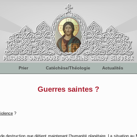
Prier
Catéchèse/Théologie
Actualités
Guerres saintes ?
iolence
?
 destruction que détient maintenant l’humanité planétaire. La situation a