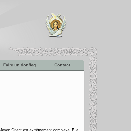
Faire un don/leg
Contact
u Moyen Orient est extrêmement complexe. Elle